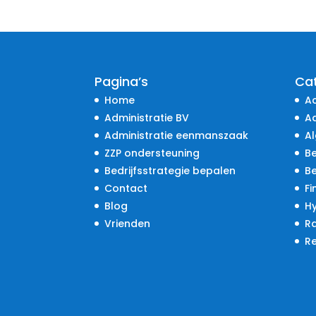
Pagina’s
Ca
Home
A
Administratie BV
Ad
Administratie eenmanszaak
A
ZZP ondersteuning
Be
Bedrijfsstrategie bepalen
B
Contact
Fi
Blog
H
Vrienden
R
R