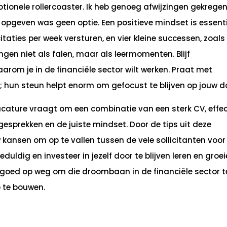
otionele rollercoaster. Ik heb genoeg afwijzingen gekrege
pgeven was geen optie. Een positieve mindset is essenti
citaties per week versturen, en vier kleine successen, zoals
ingen niet als falen, maar als leermomenten. Blijf
arom je in de financiële sector wilt werken. Praat met
t; hun steun helpt enorm om gefocust te blijven op jouw do
cature vraagt om een combinatie van een sterk CV, effec
esprekken en de juiste mindset. Door de tips uit deze
 kansen om op te vallen tussen de vele sollicitanten voor
eduldig en investeer in jezelf door te blijven leren en groe
e goed op weg om die droombaan in de financiële sector t
p te bouwen.