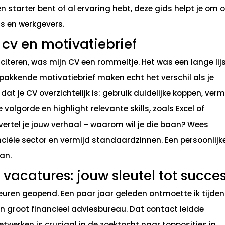
n starter bent of al ervaring hebt, deze gids helpt je om 
rs en werkgevers.
 cv en motivatiebrief
lliciteren, was mijn CV een rommeltje. Het was een lange lij
pakkende motivatiebrief maken echt het verschil als je
 dat je CV overzichtelijk is: gebruik duidelijke koppen, ver
volgorde en highlight relevante skills, zoals Excel of
f vertel je jouw verhaal – waarom wil je die baan? Wees
anciële sector en vermijd standaardzinnen. Een persoonlijk
an.
vacatures: jouw sleutel tot succe
deuren geopend. Een paar jaar geleden ontmoette ik tijde
 groot financieel adviesbureau. Dat contact leidde
 Netwerken is cruciaal in de zoektocht naar topposities in