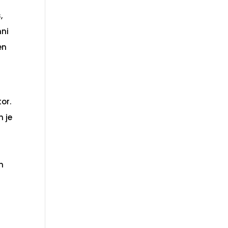
,
mni
en
or.
n je
n