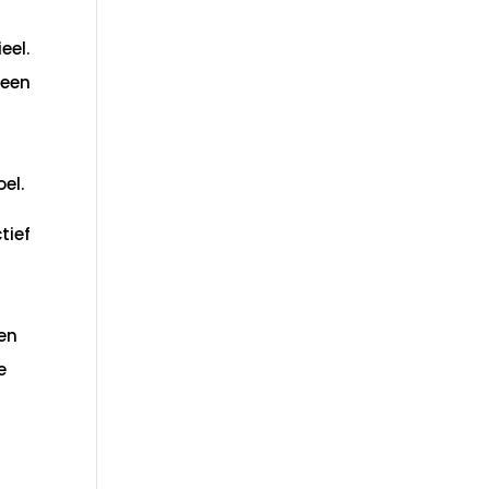
n
eel.
 een
el.
tief
ien
e