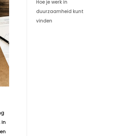
Hoe je werk in
duurzaamheid kunt
vinden
ng
 In
ren