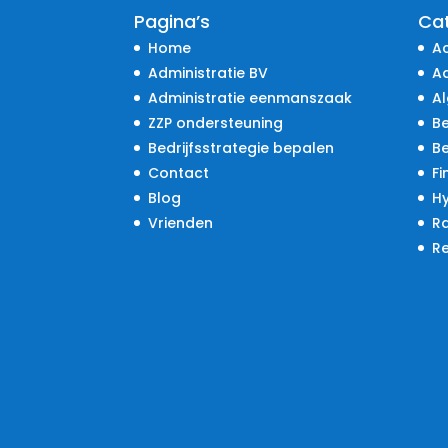
Pagina’s
Ca
Home
A
Administratie BV
Ad
Administratie eenmanszaak
A
ZZP ondersteuning
Be
Bedrijfsstrategie bepalen
B
Contact
Fi
Blog
H
Vrienden
R
R