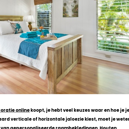
ratie online
koopt, je hebt veel keuzes waar en hoe je j
ard verticale of horizontale jaloezie kiest, moet je wete
en van gepersonaliseerde raambekledingen.
Houten