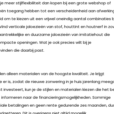
e meer stijlflexibiliteit dan kopen bij een grote webshop of
eën toegang hebben tot een verscheidenheid aan afwerkin
id om te kiezen uit een vrijwel oneindig aantal combinaties b
nd verticale jaloezieën van stof, houttint en houtnerf in zo
antrekkelijke en duurzame jaloezieën van imitatiehout die
ompacte openingen. Wat je ook precies wilt bij je
vinden die daarbij past.
n alleen materialen van de hoogste kwaliteit. Je krijgt
e er is, zodat de nieuwe zonwering in je huis jarenlang meeg
t investeert, kun je de stijlen en materialen kiezen die het 
ikant informeren naar de financieringsmogelijkheden. Sommige
iale betalingen en geen rente gedurende zes maanden, du
dgetteren. Dit is overigens niet altijd mogelijk.