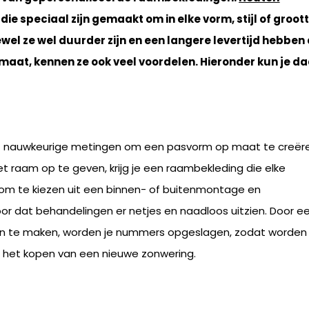
ie speciaal zijn gemaakt om in elke vorm, stijl of groot
ewel ze wel duurder zijn en een langere levertijd hebben
maat, kennen ze ook veel voordelen. Hieronder kun je d
t nauwkeurige metingen om een ​​pasvorm op maat te creër
 raam op te geven, krijg je een raambekleding die elke
id om te kiezen uit een binnen- of buitenmontage en
or dat behandelingen er netjes en naadloos uitzien. Door e
f aan te maken, worden je nummers opgeslagen, zodat worden
j het kopen van een nieuwe zonwering.