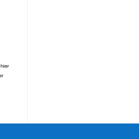
n
hier
er