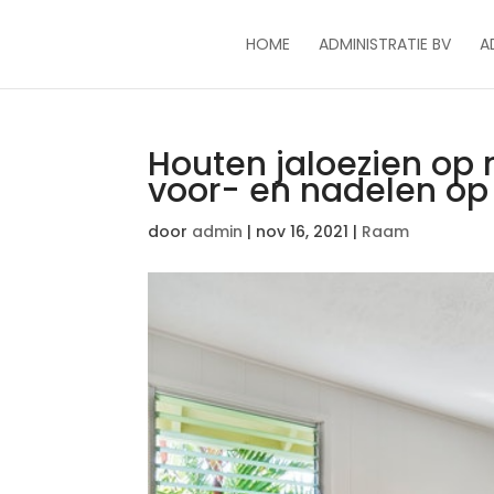
HOME
ADMINISTRATIE BV
A
Houten jaloezien op
voor- en nadelen op 
door
admin
|
nov 16, 2021
|
Raam