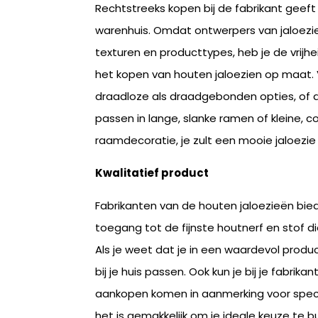
Rechtstreeks kopen bij de fabrikant geeft j
warenhuis. Omdat ontwerpers van jaloezi
texturen en producttypes, heb je de vrijhe
het kopen van houten jaloezien op maat. Vi
draadloze als draadgebonden opties, of a
passen in lange, slanke ramen of kleine, c
raamdecoratie, je zult een mooie jaloezie 
Kwalitatief product
Fabrikanten van de houten jaloezieën biede
toegang tot de fijnste houtnerf en stof di
Als je weet dat je in een waardevol produc
bij je huis passen. Ook kun je bij je fabr
aankopen komen in aanmerking voor spec
het is gemakkelijk om je ideale keuze te bu