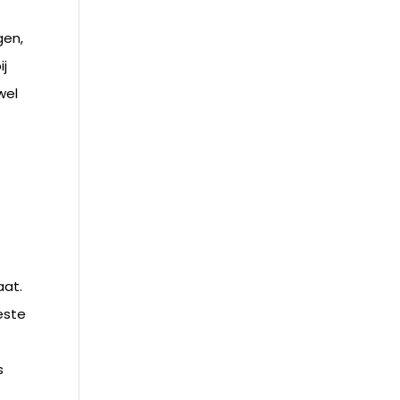
gen,
ij
wel
aat.
beste
s